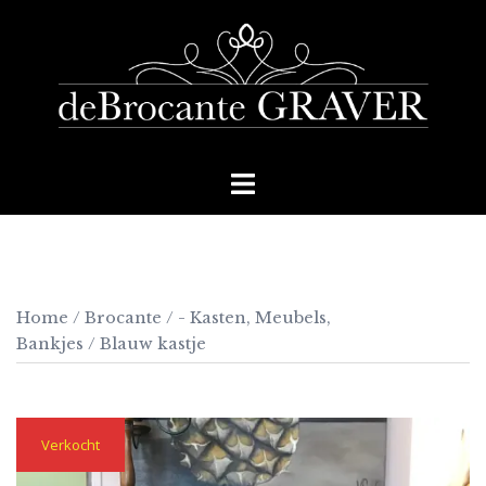
Skip
to
content
Toggle
menu
Home
/
Brocante
/
- Kasten, Meubels,
Bankjes
/ Blauw kastje
Verkocht