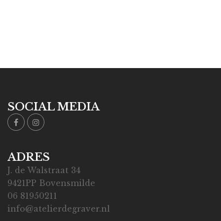
SOCIAL MEDIA
ADRES
J. de Walstraat 34
9421PP Bovensmilde
06 81950211
info@atelierdegraver.nl