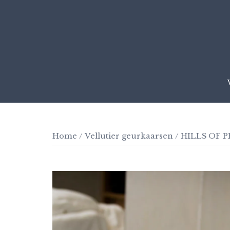
Skip
to
content
Home
/
Vellutier geurkaarsen
/ HILLS OF 