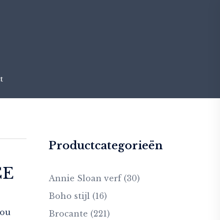
t
Productcategorieën
CE
Annie Sloan verf
(30)
Boho stijl
(16)
you
Brocante
(221)