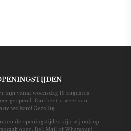
OPENINGSTIJDEN
ij zijn vanaf woensdag 19 augustus
eer geopend. Dan bent u weer van
arte welkom! Gezellig!
uiten de openingstijden zijn wij ook op
fspraak open. Bel, Mail of Whatsapp!