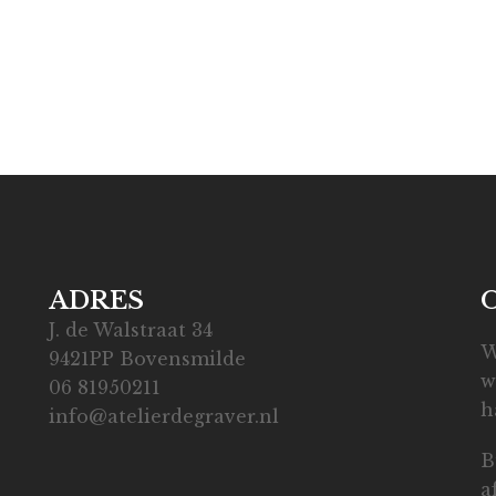
ADRES
J. de Walstraat 34
W
9421PP Bovensmilde
w
06 81950211
h
info@atelierdegraver.nl
B
a