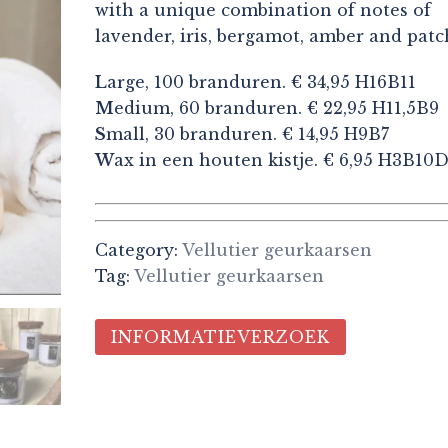
with a unique combination of notes of
lavender, iris, bergamot, amber and patc
L
arge, 100 branduren. € 34,95 H16B11
M
edium, 60 branduren. € 22,95 H11,5B9
S
mall, 30 branduren. € 14,95 H9B7
W
ax in een houten kistje. € 6,95 H3B10D
Category:
Vellutier geurkaarsen
Tag:
Vellutier geurkaarsen
INFORMATIEVERZOEK