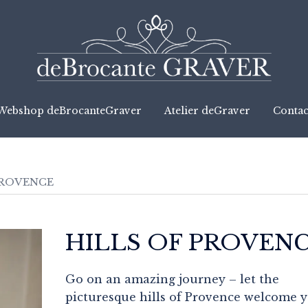
Webshop deBrocanteGraver
Atelier deGraver
Contac
PROVENCE
HILLS OF PROVEN
Go on an amazing journey – let the
picturesque hills of Provence welcome 