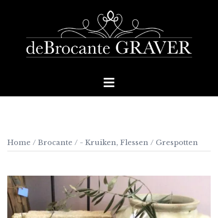
Skip
to
content
Toggle
menu
Home
/
Brocante
/
- Kruiken, Flessen
/ Grespotten