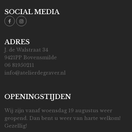
SOCIAL MEDIA
ADRES
J. de Walstraat 34
9421PP Bovensmilde
06 81950211
info@atelierdegraver.nl
OPENINGSTIJDEN
Wij zijn vanaf woensdag 19 augustus weer
geopend. Dan bent u weer van harte welkom!
Gezellig!